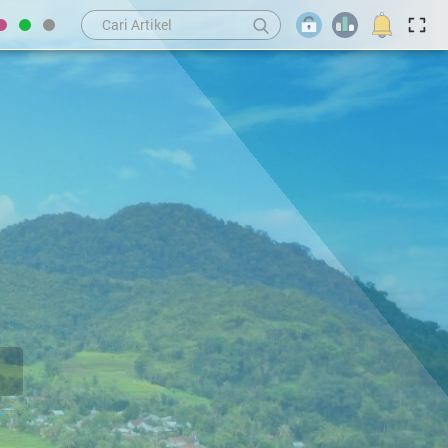
LAINUNGAN
BAGIKAN WEB KE FACEBOOK
KEHADIRAN DI KANTOR DESA
ANDI HARUNA, S.IP
Kepala Desa
STATISTIK PENGUNJUNG
Tidak Ada di Kantor
Hari ini
:
1.030
MUHAMMAD YUSUF, S.HI
Kemarin
:
795
Sekretaris Desa
Total Pengunjung
:
491.312
Tidak Ada di Kantor
Sistem Operasi
:
Mac OS X
RANO, SH
IP Address
:
216.73.217.101
Kasi Pemerintahan
Tidak Ada di Kantor
Browser
:
Chrome 131.0.0.0
EVI ARVINA
Kasi Kesejahteraan