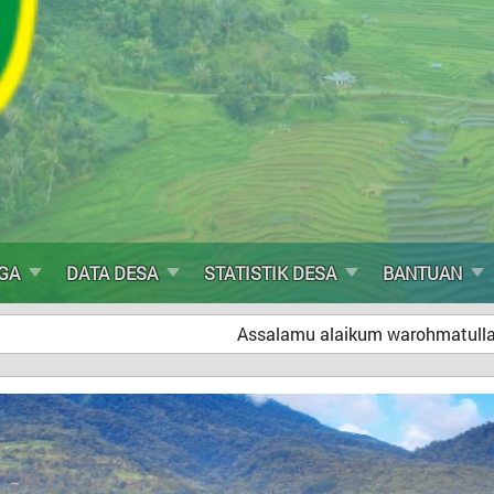
GA
DATA DESA
STATISTIK DESA
BANTUAN
Assalamu alaikum warohmatullahi wabarokatuh, Sel