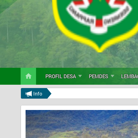
LEMBAGA
DATA DESA
STATISTIK DESA
BANTUAN
APBDES
PPID
LAYANAN
KONTAK
PROFIL DESA
PEMDES
LEMBA
Info