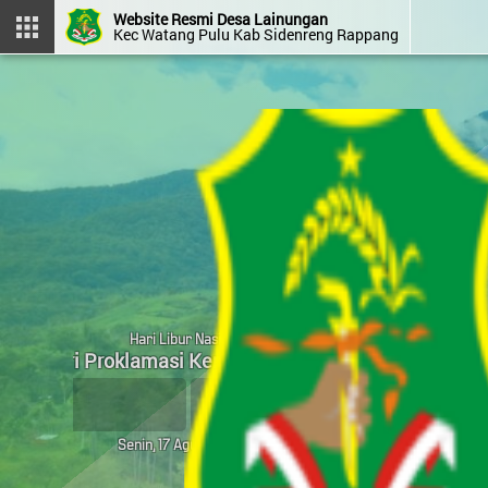
Website Resmi Desa Lainungan
Kec Watang Pulu Kab Sidenreng Rappang
DESA LAINUNGAN
Kec Watang Pulu
Kab Sidenreng Rappang
Prov. Sulawesi Selatan
Halaman
Login
Layanan
Kehadiran
Admin
Mandiri
OpenSID 2412.0.0-premium
Hari Libur Nasional
Hari Proklamasi Kemerdekaan RI
Menu Kategori
59
PROFIL DESA
MENIT
Senin, 17 Agustus 2026
PEMDES