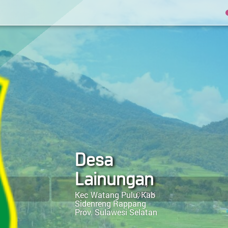
Desa
Lainungan
2
Kec Watang Pulu, Kab
DETIK
Sidenreng Rappang
Prov. Sulawesi Selatan