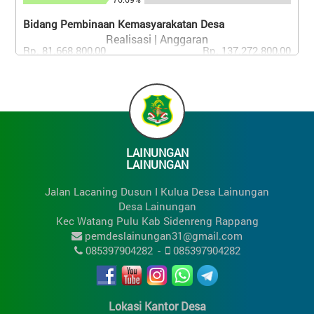
Bidang Pembinaan Kemasyarakatan Desa
Realisasi | Anggaran
Rp. 81.668.800,00
Rp. 137.272.800,00
59.49%
Bidang Pemberdayaan Masyarakat Desa
Realisasi | Anggaran
Rp. 83.890.000,00
Rp. 277.135.200,00
30.27%
LAINUNGAN
Bidang Penanggulangan Bencana, Darurat Dan
LAINUNGAN
Mendesak Desa
Realisasi | Anggaran
Jalan Lacaning Dusun I Kulua Desa Lainungan
Rp. 132.000.000,00
Rp. 158.400.000,00
Desa Lainungan
83.33%
Kec Watang Pulu Kab Sidenreng Rappang
pemdeslainungan31@gmail.com
085397904282
-
085397904282
Lokasi Kantor Desa