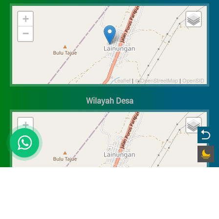
+
−
Leaflet
|
© OpenStreetMap
|
OpenSID
Wilayah Desa
+
−
Leaflet
|
© OpenStreetMap
|
OpenSID
©
OpenDesa