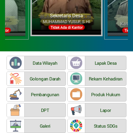
Kasi Pemerintahan
RANO, SH
Sekretaris Desa
Tidak Ada di Kantor
Tidak Ada di Kantor
Data Wilayah
Lapak Desa
Golongan Darah
Rekam Kehadiran
Pembangunan
Produk Hukum
DPT
Lapor
Galeri
Status SDGs