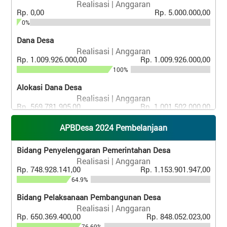
Realisasi | Anggaran
Rp. 0,00
Rp. 5.000.000,00
0%
Dana Desa
Realisasi | Anggaran
Rp. 1.009.926.000,00
Rp. 1.009.926.000,00
100%
Alokasi Dana Desa
Realisasi | Anggaran
Rp. 569.781.905,00
Rp. 1.001.502.000,00
56.89%
APBDesa 2024 Pembelanjaan
Lain-Lain Pendapatan Desa Yang Sah
Realisasi | Anggaran
Bidang Penyelenggaran Pemerintahan Desa
Rp. 81.057.791,00
Rp. 214.270.907,00
Realisasi | Anggaran
37.83%
Rp. 748.928.141,00
Rp. 1.153.901.947,00
64.9%
Bidang Pelaksanaan Pembangunan Desa
Realisasi | Anggaran
Rp. 650.369.400,00
Rp. 848.052.023,00
76.69%