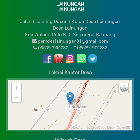
LAINUNGAN
Bidang Penanggulangan Bencana, Darurat Dan
LAINUNGAN
Mendesak Desa
Realisasi | Anggaran
Jalan Lacaning Dusun I Kulua Desa Lainungan
Rp. 132.000.000,00
Rp. 158.400.000,00
Desa Lainungan
83.33%
Kec Watang Pulu Kab Sidenreng Rappang
pemdeslainungan31@gmail.com
085397904282
-
085397904282
Lokasi Kantor Desa
+
−
Leaflet
|
© OpenStreetMap
|
OpenSID