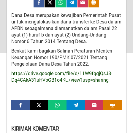
Tidak Ada di Kantor
MUH. TAHIR
Dana Desa merupakan kewajiban Pemerintah Pusat
Kepala Dusun I Kulua
untuk mengalokasikan dana transfer ke Desa dalam
Tidak Ada di Kantor
APBN sebagaimana diamanatkan dalam Pasal 22
ANDI RUSLI
ayat (1) huruf b dan ayat (2) Undang-Undang
Kepala Dusun II Makkadae
Nomor 6 Tahun 2014 Tentang Desa.
Tidak Ada di Kantor
Berikut kami bagikan Salinan Peraturan Menteri
AGUSTANG
Keuangan Nomor 190/PMK.07/2021 Tentang
LAIN
Kepala Dusun III Toddang Paberre
Pengelolaan Dana Desa Tahun 2022.
Tidak Ada di Kantor
https://drive.google.com/file/d/11W9fqgjQsJ8-
NAWIR
Dq4CAkA31uHVbGB1o4KU/view?usp=sharing
Ketua BPD
Tidak Ada di Kantor
ABD. MAKMUR
Wakil Ketua BPD
Desa
:
Lainungan
Tidak Ada di Kantor
Kecamatan
:
Watang Pulu
ISHAK
Kabupaten
:
Sidenreng Rappang
Sekretaris BPD
KIRIMAN KOMENTAR
Provinsi
:
Sulawesi Selatan
Tidak Ada di Kantor