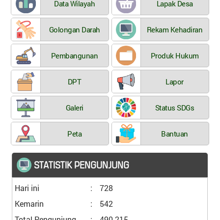
Data Wilayah
Lapak Desa
Golongan Darah
Rekam Kehadiran
Pembangunan
Produk Hukum
DPT
Lapor
Galeri
Status SDGs
Peta
Bantuan
STATISTIK PENGUNJUNG
Hari ini
:
728
Kemarin
:
542
Total Pengunjung
:
490.215