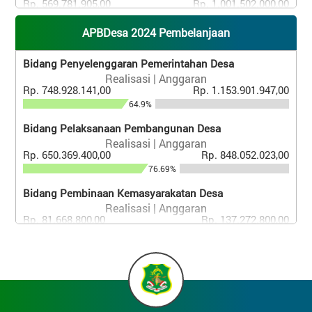
Rp. 569.781.905,00
Rp. 1.001.502.000,00
56.89%
APBDesa 2024 Pembelanjaan
Lain-Lain Pendapatan Desa Yang Sah
Realisasi | Anggaran
Bidang Penyelenggaran Pemerintahan Desa
Rp. 81.057.791,00
Rp. 214.270.907,00
Realisasi | Anggaran
37.83%
Rp. 748.928.141,00
Rp. 1.153.901.947,00
64.9%
Bidang Pelaksanaan Pembangunan Desa
Realisasi | Anggaran
Rp. 650.369.400,00
Rp. 848.052.023,00
76.69%
Bidang Pembinaan Kemasyarakatan Desa
Realisasi | Anggaran
Rp. 81.668.800,00
Rp. 137.272.800,00
59.49%
Bidang Pemberdayaan Masyarakat Desa
Realisasi | Anggaran
Rp. 83.890.000,00
Rp. 277.135.200,00
30.27%