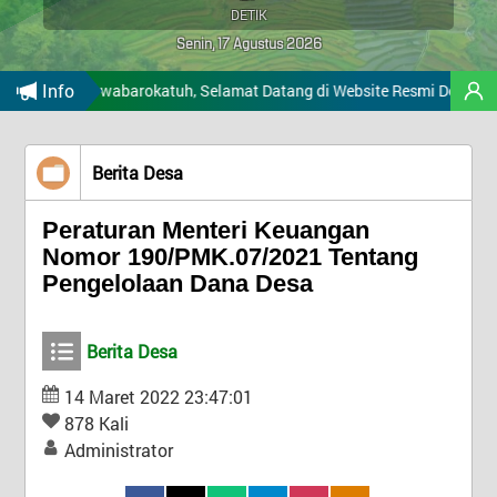
LEMBAGA
Tidak Ada di Kantor
DETIK
DATA DESA
Risma Saani
Senin, 17 Agustus 2026
Kasi Kesejahteraan
STATISTIK DESA
Info
Tidak Ada di Kantor
ahi wabarokatuh, Selamat Datang di Website Resmi Desa Lainungan Kec
BANTUAN
BUHARI, SE
APBDES
Kaur Perencanaan
LAYAN
Berita Desa
Tidak Ada di Kantor
PPID
MANDIR
MEGAWATI
LAYANAN
Peraturan Menteri Keuangan
Kaur Keuangan
Nomor 190/PMK.07/2021 Tentang
Tidak Ada di Kantor
KONTAK
Pengelolaan Dana Desa
NURLIAH
Kaur Umum
Tidak Ada di Kantor
Berita Desa
L
SURIANTI
L
Staf Perencanaan
14 Maret 2022 23:47:01
M
Tidak Ada di Kantor
878 Kali
MAGRIFAH
Administrator
Staf Keuangan