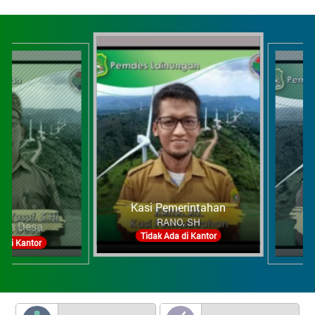
Kasi Pemerintahan
RANO, SH
s Desa
Kasi
Tidak Ada di Kantor
 Kantor
Tida