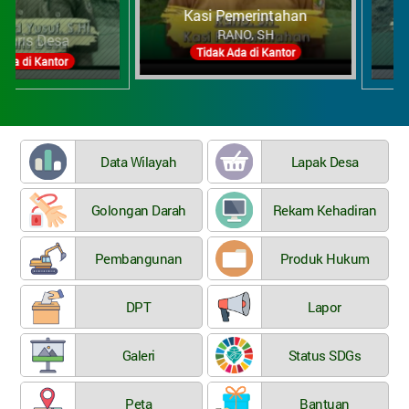
Kasi Pemerintahan
RANO, SH
s Desa
Kasi
Tidak Ada di Kantor
i Kantor
Tid
Data Wilayah
Lapak Desa
Golongan Darah
Rekam Kehadiran
Pembangunan
Produk Hukum
DPT
Lapor
Galeri
Status SDGs
Peta
Bantuan