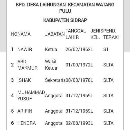
Tidak Ada di Kantor
BPD DESA LAINUNGAN KECAMATAN WATANG
MUH. TAHIR
PULU
Kepala Dusun I Kulua
KABUPATEN SIDRAP
Tidak Ada di Kantor
ANDI RUSLI
TANGGAL
JENIS
PEND.
NO
NAMA
JABATAN
LAHIR
KEL.
TERAKHIR
Kepala Dusun II Makkadae
Tidak Ada di Kantor
1
NAWIR
Ketua
26/02/1962
L
S1
AGUSTANG
LAIN
Kepala Dusun III Toddang Paberre
ABD.
Wakil
2
01/09/1972
L
SLTA
Tidak Ada di Kantor
MAKMUR
Ketua
NAWIR
3
ISHAK
Sekretaris
08/03/1978
L
SLTA
Ketua BPD
Tidak Ada di Kantor
MUHAMMAD
ABD. MAKMUR
4
Anggota
31/12/1969
L
SLTA
YUSUF
Wakil Ketua BPD
Tidak Ada di Kantor
5
ARIFIN
Anggota
31/12/1969
L
SLTA
ISHAK
Desa
:
Lainungan
6
HENDRA
Anggota
02/08/1993
L
SLTA
Sekretaris BPD
Kecamatan
:
Watang Pulu
Tidak Ada di Kantor