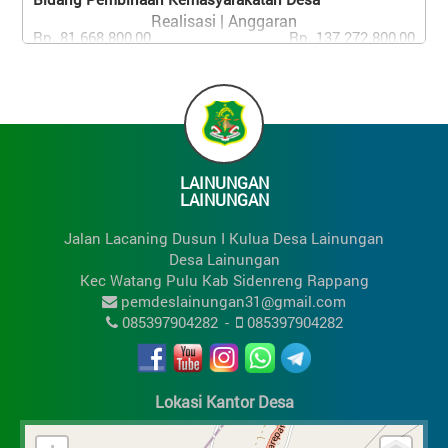
Realisasi | Anggaran
Rp. 81.668.800,00
Rp. 137.272.800,00
59.49%
Bidang Pemberdayaan Masyarakat Desa
Realisasi | Anggaran
Rp. 83.890.000,00
Rp. 277.135.200,00
30.27%
LAINUNGAN
Bidang Penanggulangan Bencana, Darurat Dan
LAINUNGAN
Mendesak Desa
Realisasi | Anggaran
Jalan Lacaning Dusun I Kulua Desa Lainungan
Rp. 132.000.000,00
Rp. 158.400.000,00
Desa Lainungan
83.33%
Kec Watang Pulu Kab Sidenreng Rappang
pemdeslainungan31@gmail.com
085397904282
-
085397904282
Lokasi Kantor Desa