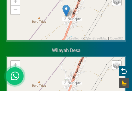
+
−
Leaflet
|
© OpenStreetMap
|
OpenSID
Wilayah Desa
+
−
Leaflet
|
© OpenStreetMap
|
OpenSID
©
OpenDesa
Aplikasi OpenSID
-
DeNava v16.5