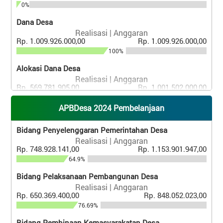
0%
Dana Desa
Realisasi | Anggaran
Rp. 1.009.926.000,00
Rp. 1.009.926.000,00
100%
Alokasi Dana Desa
Realisasi | Anggaran
Rp. 569.781.905,00
Rp. 1.001.502.000,00
56.89%
APBDesa 2024 Pembelanjaan
Lain-Lain Pendapatan Desa Yang Sah
Realisasi | Anggaran
Bidang Penyelenggaran Pemerintahan Desa
Rp. 81.057.791,00
Rp. 214.270.907,00
Realisasi | Anggaran
37.83%
Rp. 748.928.141,00
Rp. 1.153.901.947,00
64.9%
Bidang Pelaksanaan Pembangunan Desa
Realisasi | Anggaran
Rp. 650.369.400,00
Rp. 848.052.023,00
76.69%
Bidang Pembinaan Kemasyarakatan Desa